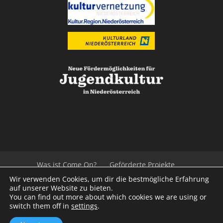
Was ist Come On?
Geförderte Projekte
Der Beirat
Impressum/Datenschutz
Links
Wir verwenden Cookies, um dir die bestmögliche Erfahrung
Presse
Kontakt
auf unserer Website zu bieten.
You can find out more about which cookies we are using or
switch them off in
settings
.
© 2020
Kulturvernetzung Niederösterreich
mb