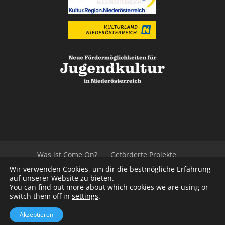
Was ist Come On?
Geförderte Projekte
Der Beirat
Impressum/Datenschutz
Links
Wir verwenden Cookies, um dir die bestmögliche Erfahrung
Presse
Kontakt
auf unserer Website zu bieten.
You can find out more about which cookies we are using or
switch them off in
settings
.
© 2020
Kulturvernetzung Niederösterreich
mb
Akzeptieren
iService