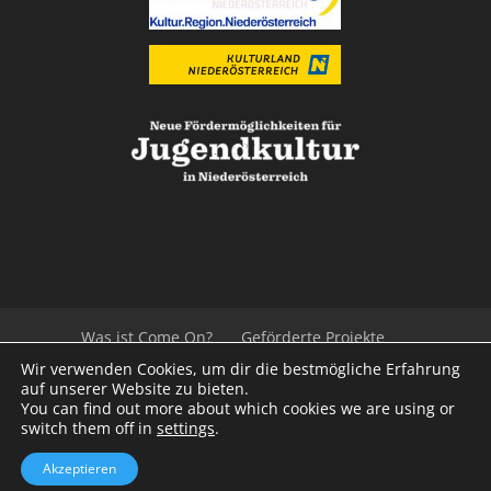
Was ist Come On?
Geförderte Projekte
Der Beirat
Impressum/Datenschutz
Links
Wir verwenden Cookies, um dir die bestmögliche Erfahrung
Presse
Kontakt
auf unserer Website zu bieten.
You can find out more about which cookies we are using or
switch them off in
settings
.
© 2020
Kulturvernetzung Niederösterreich
mb
Akzeptieren
iService