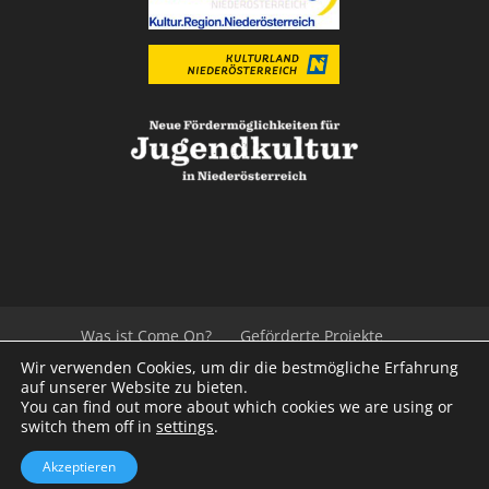
Was ist Come On?
Geförderte Projekte
Der Beirat
Impressum/Datenschutz
Links
Wir verwenden Cookies, um dir die bestmögliche Erfahrung
Presse
Kontakt
auf unserer Website zu bieten.
You can find out more about which cookies we are using or
switch them off in
settings
.
© 2020
Kulturvernetzung Niederösterreich
mb
Akzeptieren
iService