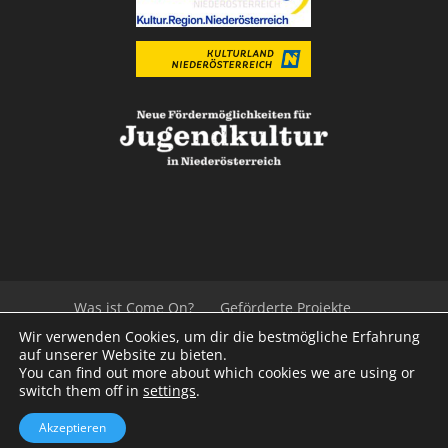
Was ist Come On?
Geförderte Projekte
Der Beirat
Impressum/Datenschutz
Links
Wir verwenden Cookies, um dir die bestmögliche Erfahrung
Presse
Kontakt
auf unserer Website zu bieten.
You can find out more about which cookies we are using or
switch them off in
settings
.
© 2020
Kulturvernetzung Niederösterreich
mb
Akzeptieren
iService