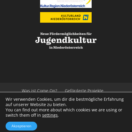
Was ist Come On?
Geförderte Projekte
Der Beirat
Impressum/Datenschutz
Links
Wir verwenden Cookies, um dir die bestmögliche Erfahrung
Presse
Kontakt
auf unserer Website zu bieten.
You can find out more about which cookies we are using or
switch them off in
settings
.
© 2020
Kulturvernetzung Niederösterreich
mb
Akzeptieren
iService