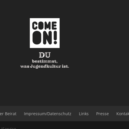
er Beirat
Impressum/Datenschutz
Links
Presse
Konta
b
iService