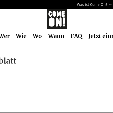
Was ist Come On?
Wer
Wie
Wo
Wann
FAQ
Jetzt ein
blatt