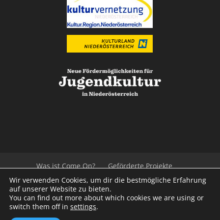
Was ist Come On?
Geförderte Projekte
Der Beirat
Impressum/Datenschutz
Links
Wir verwenden Cookies, um dir die bestmögliche Erfahrung
Presse
Kontakt
auf unserer Website zu bieten.
You can find out more about which cookies we are using or
switch them off in
settings
.
© 2020
Kulturvernetzung Niederösterreich
mb