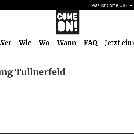
Was ist Come On?
Wer
Wie
Wo
Wann
FAQ
Jetzt ein
ng Tullnerfeld