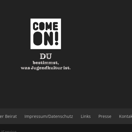
er Beirat
Impressum/Datenschutz
Links
Presse
Konta
b
iService