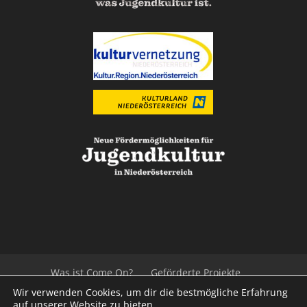
Was ist Come On?
Geförderte Projekte
Der Beirat
Impressum/Datenschutz
Links
Wir verwenden Cookies, um dir die bestmögliche Erfahrung
Presse
Kontakt
auf unserer Website zu bieten.