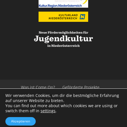
Was ist Come On?
Geförderte Projekte
Der Beirat
Impressum/Datenschutz
Links
Wir verwenden Cookies, um dir die bestmögliche Erfahrung
Presse
Kontakt
auf unserer Website zu bieten.
You can find out more about which cookies we are using or
switch them off in
settings
.
© 2020
Kulturvernetzung Niederösterreich
mb
Akzeptieren
iService