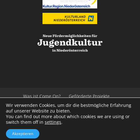
Was ist Come On?
Geförderte Projekte
Der Beirat
Impressum/Datenschutz
Links
Wir verwenden Cookies, um dir die bestmögliche Erfahrung
Presse
Kontakt
auf unserer Website zu bieten.
You can find out more about which cookies we are using or
switch them off in
settings
.
© 2020
Kulturvernetzung Niederösterreich
mb
Akzeptieren
iService