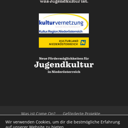
Was ist Come On?
Geförderte Projekte
Der Beirat
Impressum/Datenschutz
Links
Wir verwenden Cookies, um dir die bestmögliche Erfahrung
Presse
Kontakt
auf unserer Website zu bieten.