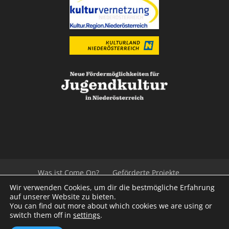
Was ist Come On?
Geförderte Projekte
Der Beirat
Impressum/Datenschutz
Links
Wir verwenden Cookies, um dir die bestmögliche Erfahrung
Presse
Kontakt
auf unserer Website zu bieten.
You can find out more about which cookies we are using or
switch them off in
settings
.
© 2020
Kulturvernetzung Niederösterreich
mb