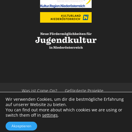
Was ist Come On?
Geförderte Projekte
Der Beirat
Impressum/Datenschutz
Links
Wir verwenden Cookies, um dir die bestmögliche Erfahrung
Presse
Kontakt
auf unserer Website zu bieten.
You can find out more about which cookies we are using or
switch them off in
settings
.
© 2020
Kulturvernetzung Niederösterreich
mb
Akzeptieren
iService