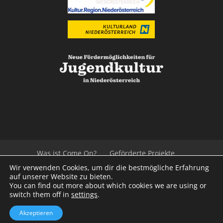
Was ist Come On?
Geförderte Projekte
Der Beirat
Impressum/Datenschutz
Links
Wir verwenden Cookies, um dir die bestmögliche Erfahrung
Presse
Kontakt
auf unserer Website zu bieten.
You can find out more about which cookies we are using or
switch them off in
settings
.
© 2020
Kulturvernetzung Niederösterreich
mb
Akzeptieren
iService