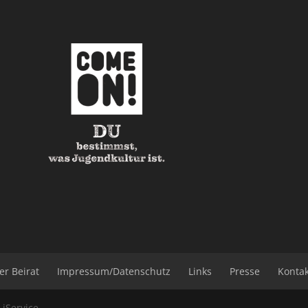
er Beirat
Impressum/Datenschutz
Links
Presse
Konta
b
iService