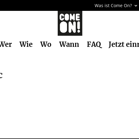
Was ist Come On?
Wer
Wie
Wo
Wann
FAQ
Jetzt ein
c