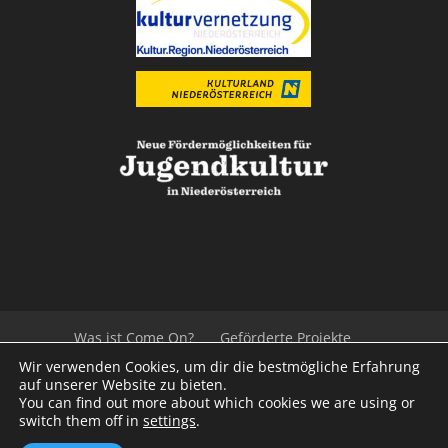
Was ist Come On?
Geförderte Projekte
Der Beirat
Impressum/Datenschutz
Links
Wir verwenden Cookies, um dir die bestmögliche Erfahrung
Presse
Kontakt
auf unserer Website zu bieten.
You can find out more about which cookies we are using or
switch them off in
settings
.
© 2020
Kulturvernetzung Niederösterreich
mb