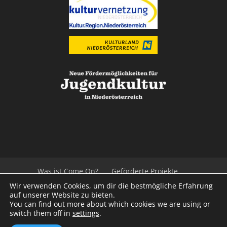
Was ist Come On?
Geförderte Projekte
Der Beirat
Impressum/Datenschutz
Links
Wir verwenden Cookies, um dir die bestmögliche Erfahrung
Presse
Kontakt
auf unserer Website zu bieten.
You can find out more about which cookies we are using or
switch them off in
settings
.
© 2020
Kulturvernetzung Niederösterreich
mb