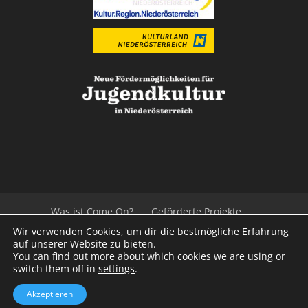
Was ist Come On?
Geförderte Projekte
Der Beirat
Impressum/Datenschutz
Links
Wir verwenden Cookies, um dir die bestmögliche Erfahrung
Presse
Kontakt
auf unserer Website zu bieten.
You can find out more about which cookies we are using or
switch them off in
settings
.
© 2020
Kulturvernetzung Niederösterreich
mb
Akzeptieren
iService