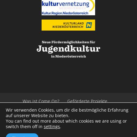
Was ist Come On?
Geförderte Projekte
Der Beirat
Impressum/Datenschutz
Links
Wir verwenden Cookies, um dir die bestmögliche Erfahrung
Presse
Kontakt
auf unserer Website zu bieten.
You can find out more about which cookies we are using or
switch them off in
settings
.
© 2020
Kulturvernetzung Niederösterreich
mb