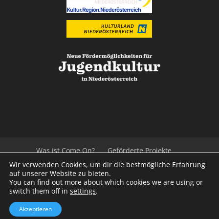
Was ist Come On?
Geförderte Projekte
Der Beirat
Impressum/Datenschutz
Links
Wir verwenden Cookies, um dir die bestmögliche Erfahrung
Presse
Kontakt
auf unserer Website zu bieten.
You can find out more about which cookies we are using or
switch them off in
settings
.
© 2020
Kulturvernetzung Niederösterreich
mb
Akzeptieren
iService