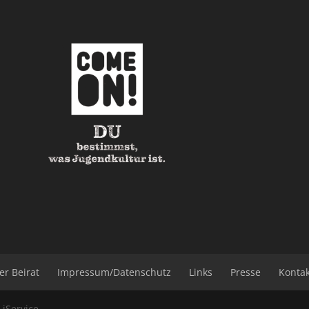
er Beirat
Impressum/Datenschutz
Links
Presse
Konta
b
iService