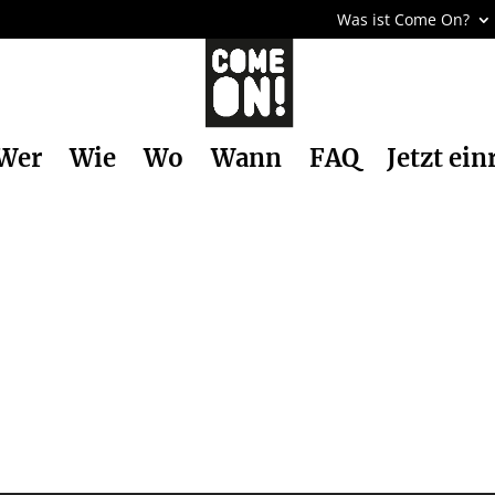
Was ist Come On?
Wer
Wie
Wo
Wann
FAQ
Jetzt ein