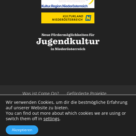
Was ist Come On?
Geförderte Projekte
Der Beirat
Impressum/Datenschutz
Links
Wir verwenden Cookies, um dir die bestmögliche Erfahrung
Presse
Kontakt
auf unserer Website zu bieten.
You can find out more about which cookies we are using or
switch them off in
settings
.
© 2020
Kulturvernetzung Niederösterreich
mb
Akzeptieren
iService