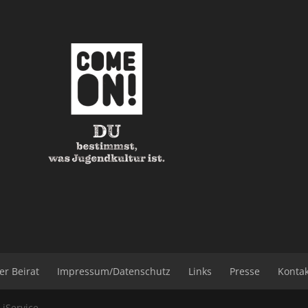
er Beirat
Impressum/Datenschutz
Links
Presse
Konta
b
iService