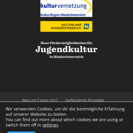
Was ist Come On?
Geförderte Projekte
Der Beirat
Impressum/Datenschutz
Links
Wir verwenden Cookies, um dir die bestmögliche Erfahrung
Presse
Kontakt
auf unserer Website zu bieten.
You can find out more about which cookies we are using or
switch them off in
settings
.
© 2020
Kulturvernetzung Niederösterreich
mb