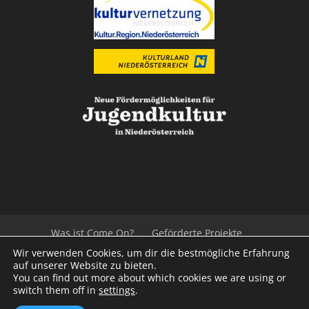
Was ist Come On?
Geförderte Projekte
Der Beirat
Impressum/Datenschutz
Links
Wir verwenden Cookies, um dir die bestmögliche Erfahrung
Presse
Kontakt
auf unserer Website zu bieten.
You can find out more about which cookies we are using or
switch them off in
settings
.
© 2020
Kulturvernetzung Niederösterreich
mb