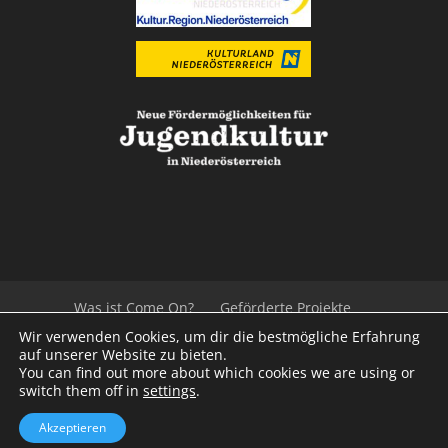
Was ist Come On?
Geförderte Projekte
Der Beirat
Impressum/Datenschutz
Links
Wir verwenden Cookies, um dir die bestmögliche Erfahrung
Presse
Kontakt
auf unserer Website zu bieten.
You can find out more about which cookies we are using or
switch them off in
settings
.
© 2020
Kulturvernetzung Niederösterreich
mb
Akzeptieren
iService