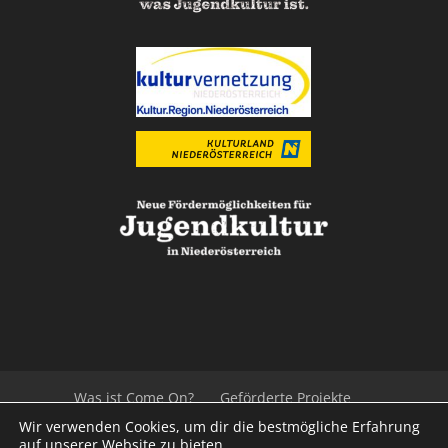
Was ist Come On?
Geförderte Projekte
Der Beirat
Impressum/Datenschutz
Links
Wir verwenden Cookies, um dir die bestmögliche Erfahrung
Presse
Kontakt
auf unserer Website zu bieten.