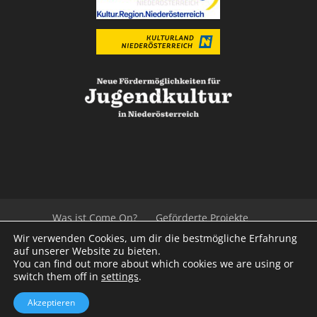
Was ist Come On?
Geförderte Projekte
Der Beirat
Impressum/Datenschutz
Links
Wir verwenden Cookies, um dir die bestmögliche Erfahrung
Presse
Kontakt
auf unserer Website zu bieten.
You can find out more about which cookies we are using or
switch them off in
settings
.
© 2020
Kulturvernetzung Niederösterreich
mb
Akzeptieren
iService