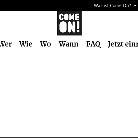
Was ist Come On?
Wer
Wie
Wo
Wann
FAQ
Jetzt ein