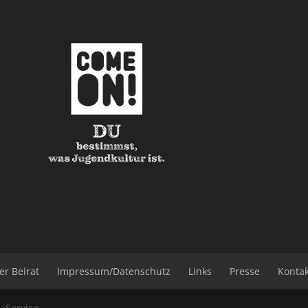
er Beirat
Impressum/Datenschutz
Links
Presse
Konta
b
iService