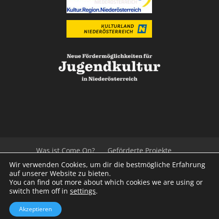
Was ist Come On?
Geförderte Projekte
Der Beirat
Impressum/Datenschutz
Links
Wir verwenden Cookies, um dir die bestmögliche Erfahrung
Presse
Kontakt
auf unserer Website zu bieten.
You can find out more about which cookies we are using or
switch them off in
settings
.
© 2020
Kulturvernetzung Niederösterreich
mb
Akzeptieren
iService