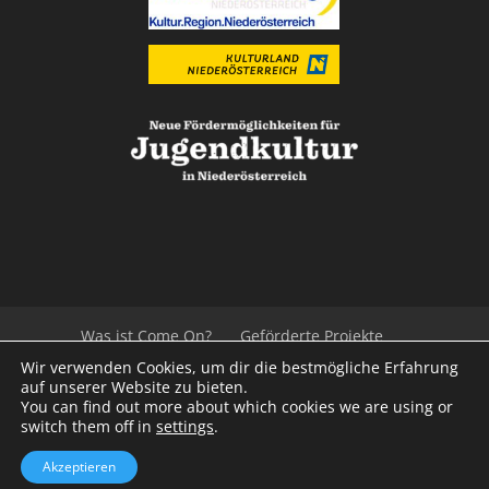
Was ist Come On?
Geförderte Projekte
Der Beirat
Impressum/Datenschutz
Links
Wir verwenden Cookies, um dir die bestmögliche Erfahrung
Presse
Kontakt
auf unserer Website zu bieten.
You can find out more about which cookies we are using or
switch them off in
settings
.
© 2020
Kulturvernetzung Niederösterreich
mb
Akzeptieren
iService