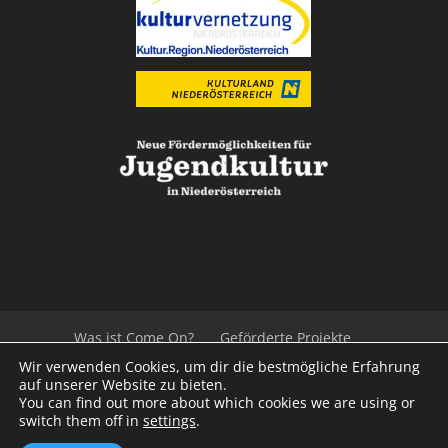
Was ist Come On?
Geförderte Projekte
Der Beirat
Impressum/Datenschutz
Links
Wir verwenden Cookies, um dir die bestmögliche Erfahrung
Presse
Kontakt
auf unserer Website zu bieten.
You can find out more about which cookies we are using or
switch them off in
settings
.
© 2020
Kulturvernetzung Niederösterreich
mb