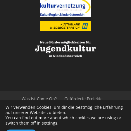
Was ist Come On?
Geförderte Projekte
Der Beirat
Impressum/Datenschutz
Links
Wir verwenden Cookies, um dir die bestmögliche Erfahrung
Presse
Kontakt
auf unserer Website zu bieten.
You can find out more about which cookies we are using or
switch them off in
settings
.
© 2020
Kulturvernetzung Niederösterreich
mb