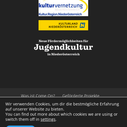
Was ist Come On?
Geförderte Projekte
Der Beirat
Impressum/Datenschutz
Links
Wir verwenden Cookies, um dir die bestmögliche Erfahrung
Presse
Kontakt
auf unserer Website zu bieten.
You can find out more about which cookies we are using or
switch them off in
settings
.
© 2020
Kulturvernetzung Niederösterreich
mb