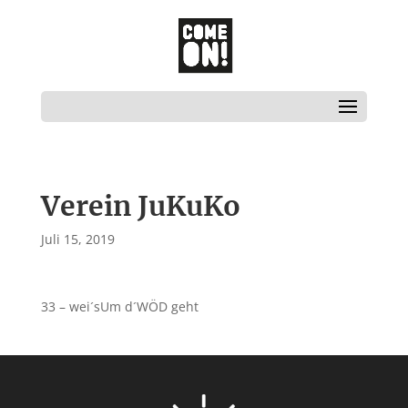
Verein JuKuKo
Juli 15, 2019
33 – wei´sUm d´WÖD geht