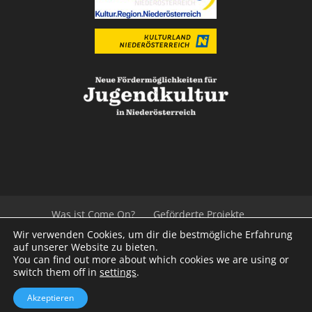
Was ist Come On?
Geförderte Projekte
Der Beirat
Impressum/Datenschutz
Links
Wir verwenden Cookies, um dir die bestmögliche Erfahrung
Presse
Kontakt
auf unserer Website zu bieten.
You can find out more about which cookies we are using or
switch them off in
settings
.
© 2020
Kulturvernetzung Niederösterreich
mb
Akzeptieren
iService