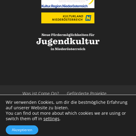
Was ist Come On?
Geförderte Projekte
Der Beirat
Impressum/Datenschutz
Links
Wir verwenden Cookies, um dir die bestmögliche Erfahrung
Presse
Kontakt
auf unserer Website zu bieten.
You can find out more about which cookies we are using or
switch them off in
settings
.
© 2020
Kulturvernetzung Niederösterreich
mb
Akzeptieren
iService