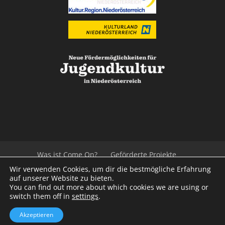
Was ist Come On?
Geförderte Projekte
Der Beirat
Impressum/Datenschutz
Links
Wir verwenden Cookies, um dir die bestmögliche Erfahrung
Presse
Kontakt
auf unserer Website zu bieten.
You can find out more about which cookies we are using or
switch them off in
settings
.
© 2020
Kulturvernetzung Niederösterreich
mb
Akzeptieren
iService