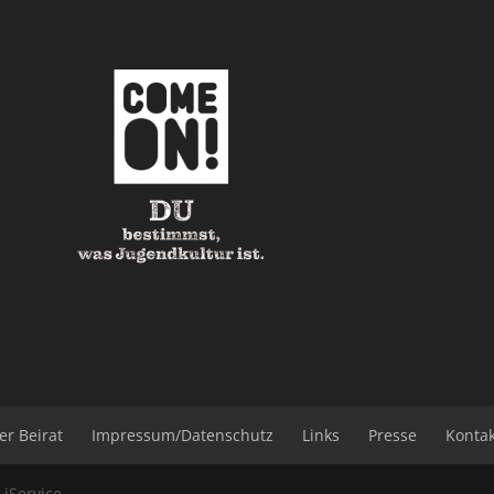
er Beirat
Impressum/Datenschutz
Links
Presse
Konta
b
iService