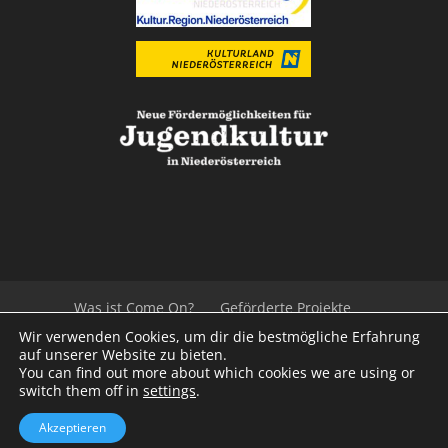
Was ist Come On?
Geförderte Projekte
Der Beirat
Impressum/Datenschutz
Links
Wir verwenden Cookies, um dir die bestmögliche Erfahrung
Presse
Kontakt
auf unserer Website zu bieten.
You can find out more about which cookies we are using or
switch them off in
settings
.
© 2020
Kulturvernetzung Niederösterreich
mb
Akzeptieren
iService