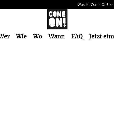
Was ist Come On?
Wer
Wie
Wo
Wann
FAQ
Jetzt ein